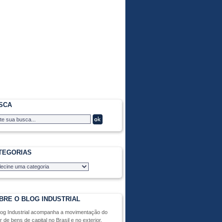
SCA
TEGORIAS
BRE O BLOG INDUSTRIAL
log Industrial acompanha a movimentação do
r de bens de capital no Brasil e no exterior,