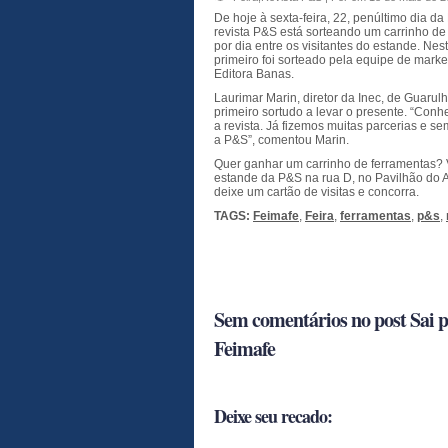
De hoje à sexta-feira, 22, penúltimo dia da
revista P&S está sorteando um carrinho de
por dia entre os visitantes do estande. Nest
primeiro foi sorteado pela equipe de marke
Editora Banas.
Laurimar Marin, diretor da Inec, de Guarulh
primeiro sortudo a levar o presente. “Con
a revista. Já fizemos muitas parcerias e s
a P&S”, comentou Marin.
Quer ganhar um carrinho de ferramentas? V
estande da P&S na rua D, no Pavilhão do 
deixe um cartão de visitas e concorra.
TAGS:
Feimafe
,
Feira
,
ferramentas
,
p&s
,
Sem comentários no post Sai 
Feimafe
Deixe seu recado: