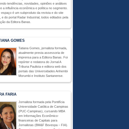
endo tendências, novidades, opiniões e análises
e a influência econômica e política no segmento.
 espaço é um subproduto da revista e do site
 e do portal Radar Industrial, todos editados pela
ção da Editora Banas.
TIANA GOMES
Tatiana Gomes, jornalista formada,
atualmente presta assessoria de
imprensa para a Editora Banas. Foi
repórter e redatora do Jornal A
Tribuna Paulista e editora web dos
portais das Universidades Anhembi
Morumbi e Instituto Santanense.
RA FARIA
Jornalista formada pela Pontifícia
Universidade Católica de Campinas
(PUC-Campinas), cursando MBA
em Informações Econômico-
financeiras de Capitais para
Jornalistas (BM&F Bovespa – FIA).