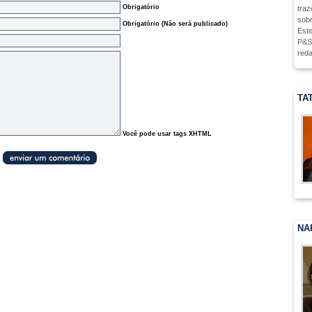
Obrigatório
traz
sobr
Obrigatório (Não será publicado)
Este
P&S,
reda
TA
Você pode usar tags XHTML
NA