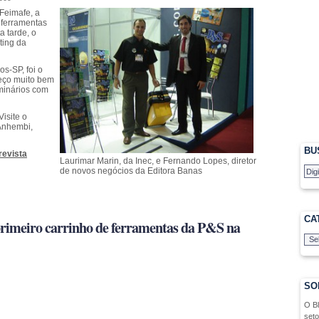
 Feimafe, a
 ferramentas
a tarde, o
ting da
os-SP, foi o
heço muito bem
eminários com
isite o
Anhembi,
BU
revista
Laurimar Marin, da Inec, e Fernando Lopes, diretor
de novos negócios da Editora Banas
CA
primeiro carrinho de ferramentas da P&S na
SO
O B
seto