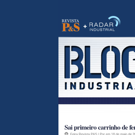
Visite o site da Banas
RSS
Sai primeiro carrinho de f
Feira
,
Revista P&S
| Por em 18 de maio de 