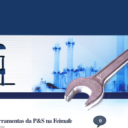
erramentas da P&S na Feimafe
0
2009