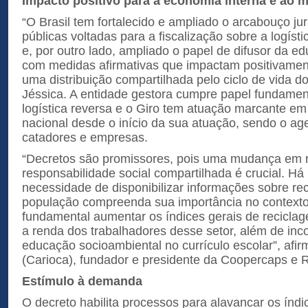
Impacto positivo para a economia interna e ao 
“O Brasil tem fortalecido e ampliado o arcabouço jurí
públicas voltadas para a fiscalização sobre a logíst
e, por outro lado, ampliado o papel de difusor da e
com medidas afirmativas que impactam positivamen
uma distribuição compartilhada pelo ciclo de vida d
Jéssica. A entidade gestora cumpre papel fundamen
logística reversa e o Giro tem atuação marcante em t
nacional desde o início da sua atuação, sendo o age
catadores e empresas.
“Decretos são promissores, pois uma mudança em 
responsabilidade social compartilhada é crucial. H
necessidade de disponibilizar informações sobre re
população compreenda sua importância no contexto
fundamental aumentar os índices gerais de recicla
a renda dos trabalhadores desse setor, além de inc
educação socioambiental no currículo escolar”, afirm
(Carioca), fundador e presidente da Coopercaps e 
Estímulo à demanda
O decreto habilita processos para alavancar os índi