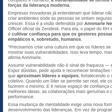
complexo e humano,
a vulnerabilidade se tornou
forças da liderança moderna
.
Empresas inovadoras já entenderam que liderar não
criar ambientes onde as pessoas se sintam seguras 
crescer. Essa é a visão defendida por
Annmarie Ne
Officer oficial da Zendesk. Para ela, o papel do RH 
é
cultivar confiança para que os gestores possa
empáticos e, sobretudo, humanos
.
“Precisamos criar uma cultura em que os líderes se
mostrar suas vulnerabilidades. Isso leva tempo, mas
afirma Annmarie.
Assumir vulnerabilidade não é sinal de fraqueza —
Expor dúvidas, pedir ajuda e reconhecer limitações 
que
aproximam líderes e equipes
, fortalecendo o
coletivo. Quando um líder se permite ser real, ele c
fazerem o mesmo. E é nesse espaço de confiança 
melhores ideias, as colaborações mais genuínas e o
performance.
Essa mudança de mentalidade exige uma nova form
desenvolvimento das lideranças. Em vez de progra