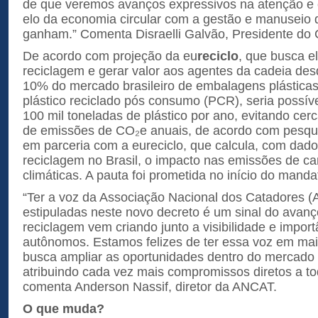
de que veremos avanços expressivos na atenção e
elo da economia circular com a gestão e manuseio d
ganham.” Comenta Disraelli Galvão, Presidente do
De acordo com projeção da eu
reciclo
, que busca e
reciclagem e gerar valor aos agentes da cadeia de
10% do mercado brasileiro de embalagens plástica
plástico reciclado pós consumo (PCR), seria possíve
100 mil toneladas de plástico por ano, evitando cer
de emissões de CO₂e anuais, de acordo com pesqui
em parceria com a eureciclo, que calcula, com dado
reciclagem no Brasil, o impacto nas emissões de 
climáticas. A pauta foi prometida no início do manda
“Ter a voz da Associação Nacional dos Catadores (
estipuladas neste novo decreto é um sinal do avanç
reciclagem vem criando junto a visibilidade e impor
autônomos. Estamos felizes de ter essa voz em ma
busca ampliar as oportunidades dentro do mercado 
atribuindo cada vez mais compromissos diretos a to
comenta Anderson Nassif, diretor da ANCAT.
O que muda?