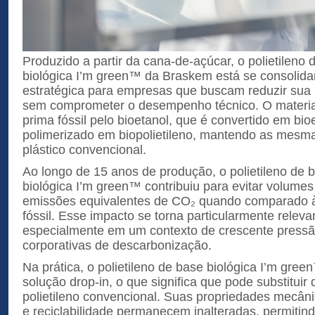
Produzido a partir da cana-de-açúcar, o polietileno 
biológica I’m green™ da Braskem está se consoli
estratégica para empresas que buscam reduzir sua
sem comprometer o desempenho técnico. O material 
prima fóssil pelo bioetanol, que é convertido em bio
polimerizado em biopolietileno, mantendo as mesm
plástico convencional.
Ao longo de 15 anos de produção, o polietileno de 
biológica I’m green™ contribuiu para evitar volumes 
emissões equivalentes de CO₂ quando comparado às
fóssil. Esse impacto se torna particularmente relev
especialmente em um contexto de crescente pressão
corporativas de descarbonização.
Na prática, o polietileno de base biológica I’m gr
solução drop-in, o que significa que pode substituir
polietileno convencional. Suas propriedades mecâni
e reciclabilidade permanecem inalteradas, permitin