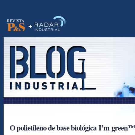
as
O polietileno de base biológica I’m gree