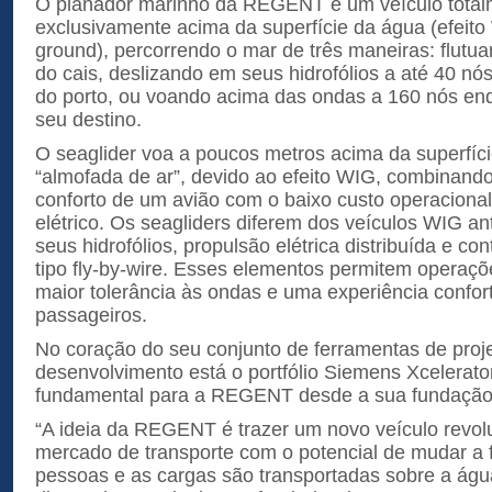
O planador marinho da REGENT é um veículo totalm
exclusivamente acima da superfície da água (efeito
ground), percorrendo o mar de três maneiras: flutu
do cais, deslizando em seus hidrofólios a até 40 nós 
do porto, ou voando acima das ondas a 160 nós e
seu destino.
O seaglider voa a poucos metros acima da superfíc
“almofada de ar”, devido ao efeito WIG, combinando
conforto de um avião com o baixo custo operaciona
elétrico. Os seagliders diferem dos veículos WIG an
seus hidrofólios, propulsão elétrica distribuída e co
tipo fly-by-wire. Esses elementos permitem operaçõ
maior tolerância às ondas e uma experiência confor
passageiros.
No coração do seu conjunto de ferramentas de proj
desenvolvimento está o portfólio Siemens Xcelerato
fundamental para a REGENT desde a sua fundação
“A ideia da REGENT é trazer um novo veículo revolu
mercado de transporte com o potencial de mudar a
pessoas e as cargas são transportadas sobre a água