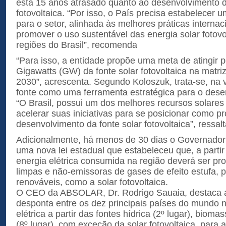
está 15 anos atrasado quanto ao desenvolvimento d
fotovoltaica. “Por isso, o País precisa estabelecer 
para o setor, alinhada às melhores práticas internac
promover o uso sustentável das energia solar fotov
regiões do Brasil”, recomenda
“Para isso, a entidade propõe uma meta de atingir 
Gigawatts (GW) da fonte solar fotovoltaica na matriz 
2030”, acrescenta. Segundo Koloszuk, trata-se, na v
fonte como uma ferramenta estratégica para o dese
“O Brasil, possui um dos melhores recursos solares
acelerar suas iniciativas para se posicionar como p
desenvolvimento da fonte solar fotovoltaica”, ressalt
Adicionalmente, há menos de 30 dias o Governador d
uma nova lei estadual que estabeleceu que, a parti
energia elétrica consumida na região deverá ser pr
limpas e não-emissoras de gases de efeito estufa, 
renováveis, como a solar fotovoltaica.
O CEO da ABSOLAR, Dr. Rodrigo Sauaia, destaca a
desponta entre os dez principais países do mundo 
elétrica a partir das fontes hídrica (2º lugar), biomas
(8º lugar), com exceção da solar fotovoltaica, para 