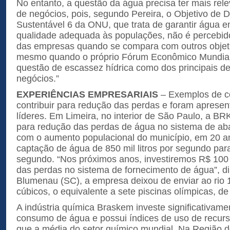
No entanto, a questão da água precisa ter mais rel
de negócios, pois, segundo Pereira, o Objetivo de
Sustentável 6 da ONU, que trata de garantir água 
qualidade adequada às populações, não é percebido
das empresas quando se compara com outros objeti
mesmo quando o próprio Fórum Econômico Mundial 
questão de escassez hídrica como dos principais de
negócios.”
EXPERIÊNCIAS EMPRESARIAIS
– Exemplos de 
contribuir para redução das perdas e foram apresen
líderes. Em Limeira, no interior de São Paulo, a BR
para redução das perdas de água no sistema de a
com o aumento populacional do município, em 20 an
captação de água de 850 mil litros por segundo para 
segundo. “Nos próximos anos, investiremos R$ 100
das perdas no sistema de fornecimento de água”, d
Blumenau (SC), a empresa deixou de enviar ao rio 
cúbicos, o equivalente a sete piscinas olímpicas, de
A indústria química Braskem investe significativam
consumo de água e possui índices de uso de recurs
que a média do setor químico mundial. Na Região d