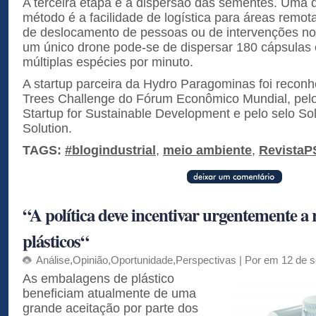
A terceira etapa é a dispersão das sementes. Uma
método é a facilidade de logística para áreas remo
de deslocamento de pessoas ou de intervenções n
um único drone pode-se de dispersar 180 cápsulas
múltiplas espécies por minuto.
A startup parceira da Hydro Paragominas foi reconhe
Trees Challenge do Fórum Econômico Mundial, pel
Startup for Sustainable Development e pelo selo Sol
Solution.
TAGS:
#blogindustrial
,
meio ambiente
,
RevistaP
“A política deve incentivar urgentemente a
plásticos“
Análise
,
Opinião
,
Oportunidade
,
Perspectivas
| Por em 12 de 
As embalagens de plástico
beneficiam atualmente de uma
grande aceitação por parte dos