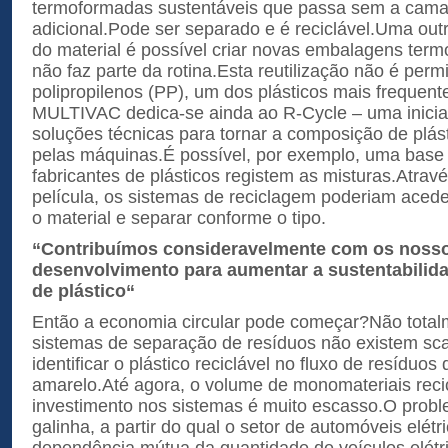
termoformadas sustentáveis que passa sem a cam
adicional.Pode ser separado e é reciclável.Uma outr
do material é possível criar novas embalagens ter
não faz parte da rotina.Esta reutilização não é perm
polipropilenos (PP), um dos plásticos mais frequent
MULTIVAC dedica-se ainda ao R-Cycle – uma inicia
soluções técnicas para tornar a composição de plás
pelas máquinas.É possível, por exemplo, uma base
fabricantes de plásticos registem as misturas.Atra
película, os sistemas de reciclagem poderiam aceder
o material e separar conforme o tipo.
“Contribuímos consideravelmente com os nosso
desenvolvimento para aumentar a sustentabili
de plástico“
Então a economia circular pode começar?Não total
sistemas de separação de resíduos não existem s
identificar o plástico reciclável no fluxo de resíduo
amarelo.Até agora, o volume de monomateriais reci
investimento nos sistemas é muito escasso.O prob
galinha, a partir do qual o setor de automóveis elét
dependência mútua da quantidade de veículos elétr