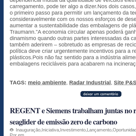
carregamento, pode ter algo a dizer.Nos dois casos
o primeiro passo para permitir um lançamento da te
consideravelmente com os nossos esforços de des
aumentar a sustentabilidade das embalagens de plás
Traumann.”A economia circular apenas poderá ganh
dinamismo quando outras partes interessadas da c
também aderirem – sobretudo as empresas de reci
política deve criar urgentemente incentivos para a 
plásticos.Pois não faz sentido para a indústria alime
embalagens recicláveis para acabarem na incineraç
TAGS:
meio ambiente
,
Radar Industrial
,
Site P&
REGENT e Siemens trabalham juntas no re
seaglider de emissão zero de carbono
Inauguração
,
Iniciativa
,
Investimento
,
Lançamento
,
Oportunida
Por em