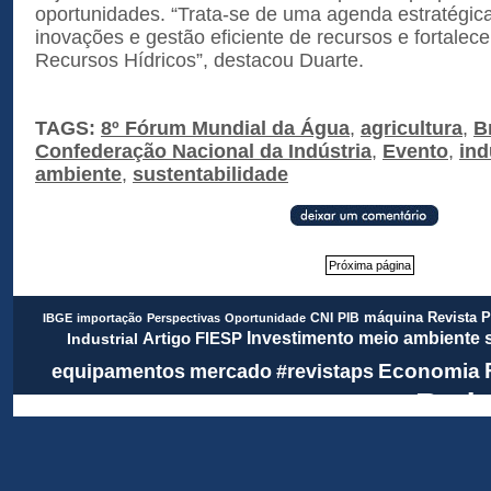
oportunidades. “Trata-se de uma agenda estratégic
inovações e gestão eficiente de recursos e fortalece
Recursos Hídricos”, destacou Duarte.
TAGS:
8º Fórum Mundial da Água
,
agricultura
,
B
Confederação Nacional da Indústria
,
Evento
,
ind
ambiente
,
sustentabilidade
Próxima página
Revista 
CNI
PIB
máquina
IBGE
importação
Perspectivas
Oportunidade
meio ambiente
FIESP
Investimento
Artigo
Industrial
Economia
equipamentos
mercado
#revistaps
Rada