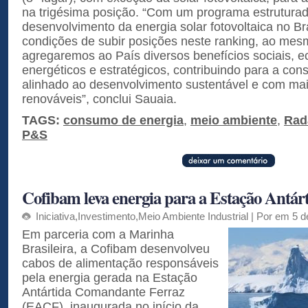
na trigésima posição. “Com um programa estruturado
desenvolvimento da energia solar fotovoltaica no Br
condições de subir posições neste ranking, ao me
agregaremos ao País diversos benefícios sociais, e
energéticos e estratégicos, contribuindo para a con
alinhado ao desenvolvimento sustentável e com ma
renováveis”, conclui Sauaia.
TAGS:
consumo de energia
,
meio ambiente
,
Rada
P&S
Cofibam leva energia para a Estação Antár
Iniciativa
,
Investimento
,
Meio Ambiente Industrial
| Por em 5 d
Em parceria com a Marinha
Brasileira, a Cofibam desenvolveu
cabos de alimentação responsáveis
pela energia gerada na Estação
Antártida Comandante Ferraz
(EACF), inaugurada no início da