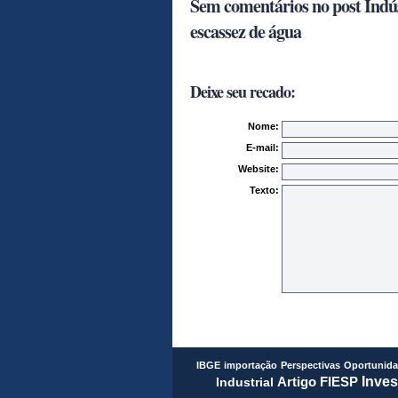
Sem comentários no post Indús
escassez de água
Deixe seu recado:
Nome:
E-mail:
Website:
Texto:
IBGE
importação
Perspectivas
Oportunid
FIESP
Inves
Artigo
Industrial