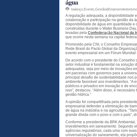
água
balanço
,
Evento
,
Gestão&Empreendedorism
A regulação adequada, a disponibilidade e
colaboração e participação na gestão da ág
disponibilidade de água em quantidade e
construídas durante o Water Business Day,
levadas pela
Confederação Nacional da In
que ocorre nesta semana na capital federal
Promovido pela CNI, o Conselho Empresari
Rede Brasil do Pacto Global da Organizaç
evento empresarial em um Fórum Mundial d
De acordo com o presidente do Conselho d
setor industrial é fundamental na solução
adequadas, seja por meio de inovações em
em parcerias com governos para a univers
principal desafio de sustentabilidade nos 
ambiente favorável aos investimentos. “A 
públicos e privados em inovação e de enc
isso”, destacou. “Além disso, é necessári
gestão hídrica.”
A opinião foi compartilhada pela president
empresarial defender a eliminação de bar
de água na indústria e na agricultura. “
grande dívida com o povo e com o país”, di
Conforme a presidente da BRK Ambiental, Te
investimentos em saneamento. Segundo ela
agências regulatórias, cada uma com suas
universalização do saneamento, ela propõe