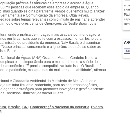
população próxima às fábricas da empresa o acesso à água
atua
e 100 mil pessoas que recebem esse apoio da empresa. Quando
como
, mas quando se olha para frente, vemos que temos muito a fazer”,
Pági
Governamentais e Comunicação da empresa, Olga Reyes.
espe
dade sobre temas relevantes com o intuito de ensinar e aprender
afirmou o vice-presidente de Operações da Nestlé Brasil, Luís
ilum
ura, onde a prática de irrigação mais usada é por inundação, a
os em Israel, país que sofre com a escassez hídrica, tecnologia
AR
ipal missão do presidente da empresa, Naty Barak, é disseminar
Nosso principal concorrente é a ignorância de não se saber as
isse Barak.
a Nacional de Águas (ANA) Oscar de Moraes Cordeiro Netto, a
complexa e tem importância para o meio ambiente, a saúde de
ades econômica. “É preciso compatibilizar tudo isso. O Brasil detém
rme patrimônio, mas que nos dá muita responsabilidade”, afirmou
ucional e Cidadania Ambiental do Ministério de Meio Ambiente,
eja um fator limitante, sobretudo, para os pequenos negócios,
ma agenda estratégica para promover inovações e gestão eficiente
l de Recursos Hídricos”, destacou Duarte.
tura
,
Brasília
,
CNI
,
Confederação Nacional da Indústria
,
Evento
,
de