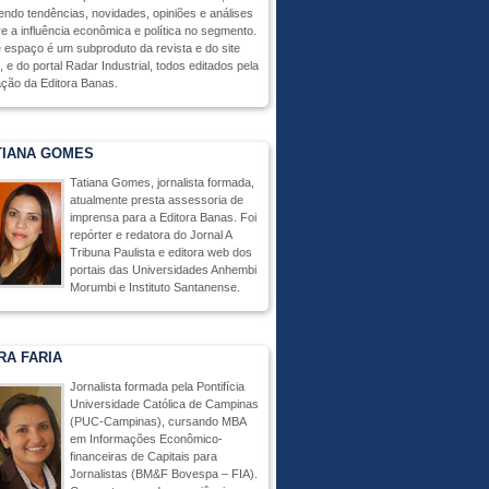
endo tendências, novidades, opiniões e análises
e a influência econômica e política no segmento.
 espaço é um subproduto da revista e do site
 e do portal Radar Industrial, todos editados pela
ção da Editora Banas.
TIANA GOMES
Tatiana Gomes, jornalista formada,
atualmente presta assessoria de
imprensa para a Editora Banas. Foi
repórter e redatora do Jornal A
Tribuna Paulista e editora web dos
portais das Universidades Anhembi
Morumbi e Instituto Santanense.
RA FARIA
Jornalista formada pela Pontifícia
Universidade Católica de Campinas
(PUC-Campinas), cursando MBA
em Informações Econômico-
financeiras de Capitais para
Jornalistas (BM&F Bovespa – FIA).