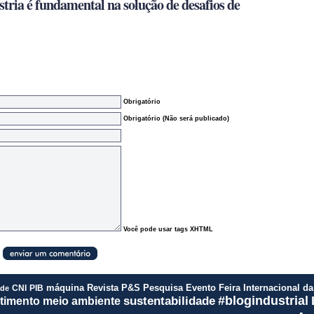
tria é fundamental na solução de desafios de
Obrigatório
Obrigatório (Não será publicado)
Você pode usar tags XHTML
Revista P&S
Pesquisa
Evento
Feira Internacional d
CNI
PIB
máquina
ade
#blogindustrial
meio ambiente
sustentabilidade
timento