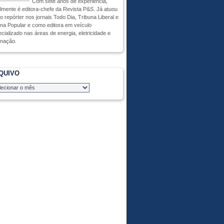
Com sete anos de experiência,
lmente é editora-chefe da Revista P&S. Já atuou
 repórter nos jornais Todo Dia, Tribuna Liberal e
na Popular e como editora em veículo
cializado nas áreas de energia, eletricidade e
inação.
QUIVO