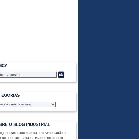
SCA
TEGORIAS
BRE O BLOG INDUSTRIAL
log Industrial acompanha a movimentação do
r de bens de capital no Brasil e no exterior,