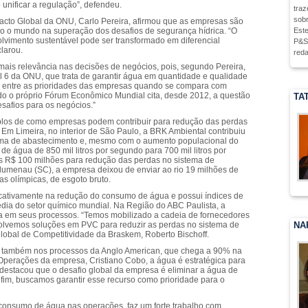
 unificar a regulação”, defendeu.
traz
sobr
Pacto Global da ONU, Carlo Pereira, afirmou que as empresas são
Este
do o mundo na superação dos desafios de segurança hídrica. “O
olvimento sustentável pode ser transformado em diferencial
P&S,
larou.
reda
 mais relevância nas decisões de negócios, pois, segundo Pereira,
l 6 da ONU, que trata de garantir água em quantidade e qualidade
 entre as prioridades das empresas quando se compara com
do o próprio Fórum Econômico Mundial cita, desde 2012, a questão
TA
safios para os negócios.”
os de como empresas podem contribuir para redução das perdas
 Em Limeira, no interior de São Paulo, a BRK Ambiental contribuiu
ema de abastecimento e, mesmo com o aumento populacional do
de água de 850 mil litros por segundo para 700 mil litros por
s R$ 100 milhões para redução das perdas no sistema de
lumenau (SC), a empresa deixou de enviar ao rio 19 milhões de
as olímpicas, de esgoto bruto.
ficativamente na redução do consumo de água e possui índices de
dia do setor químico mundial. Na Região do ABC Paulista, a
a em seus processos. “Temos mobilizado a cadeia de fornecedores
NA
olvemos soluções em PVC para reduzir as perdas no sistema de
global de Competitividade da Braskem, Roberto Bischoff.
vo também nos processos da Anglo American, que chega a 90% na
Operações da empresa, Cristiano Cobo, a água é estratégica para
destacou que o desafio global da empresa é eliminar a água de
fim, buscamos garantir esse recurso como prioridade para o
 consumo de água nas operações, faz um forte trabalho com