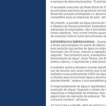
e serviços de telecomunicações. “É preciso
O secretário executivo da Rede Brasil do 
as principais parceiras de governos em to
Brasil tem posição privilegiada e o desenv
competitivo para as empresas do país”, dec
No entanto, a questão da água precisa ter
o Objetivo de Desenvolvimento Sustentáve
adequada às populações, não é percebido
outros objetivos. “Isso ocorre mesmo quan
de escassez hídrica como dos principais de
EXPERIÊNCIAS EMPRESARIAIS
– Exempl
e foram apresentadas no painel de líderes.
para redução das perdas de água no sist
município, em 20 anos, reduziu a captação 
segundo. “Nos próximos anos, investiremo
fornecimento de água”, disse Teresa. Em B
metros cúbicos, o equivalente a sete piscin
A indústria química Braskem investe signi
uso de recurso seis vezes melhor que a mé
indústria reusa praticamente 100% da águ
e clientes para economizar água e desenv
abastecimento”, relatou o vice-presidente 
O reaproveitamento de água é significati
produção de níquel. Segundo o diretor de 
segurança e integridade da empresa, mas 
alguns tipos de operação da empresa. “No 
consumo humano”, declarou.
A Coca-Cola e a Nestlé, além de reduzir o