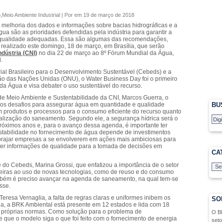
o
,
Meio Ambiente Industrial
| Por em 19 de março de 2018
 melhoria dos dados e informações sobre bacias hidrográficas e a
ua são as prioridades defendidas pela indústria para garantir a
 qualidade adequadas. Essa são algumas das recomendações,
 realizado este domingo, 18 de março, em Brasília, que serão
dústria (CNI)
no dia 22 de março ao 8º Fórum Mundial da Água,
.
al Brasileiro para o Desenvolvimento Sustentável (Cebeds) e a
ão das Nações Unidas (ONU), o Water Business Day foi o primeiro
a Água e visa debater o uso sustentável do recurso.
e Meio Ambiente e Sustentabilidade da CNI, Marcos Guerra, o
 dos desafios para assegurar água em quantidade e qualidade
BU
 produtos e processos para o consumo eficiente do recurso quanto
alização do saneamento. Segundo ele, a segurança hídrica será o
próximos anos e, para o avanço dessa agenda, é importante ter
estabilidade no fornecimento de água depende de investimentos
orajar empresas a se envolverem em ações mais ambiciosas para
o ter informações de qualidade para a tomada de decisões em
CA
e do Cebeds, Marina Grossi, que enfatizou a importância de o setor
reiras ao uso de novas tecnologias, como de reuso e do consumo
Também é preciso avançar na agenda de saneamento, na qual tem-se
sse.
resa Vernaglia, a falta de regras claras e uniformes inibem os
SO
, a BRK Ambiental está presente em 12 estados e lida com 18
 próprias normas. Como solução para o problema de
O B
 que o modelo siga o que foi feito com o fornecimento de energia
seto