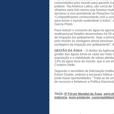
comunidades pelo mundo para garantir à 
potável. “Na América Latina, são cerca d
olhamos para trás vemos que fizemos muito
declarou a vice-presidente de Relações 
“Compartilhamos conhecimento com a socie
para tornar o mundo sustentável a todos”, 
Garcia Prieto.
Para reduzir o consumo de água na agricult
multinacional Netafim desenvolveu há 50 an
de irrigação por gotejamento. Hoje a princ
pelo mundo as vantagens desse processo. “
vantagens da irrigação por gotejamento”, d
GESTÃO DA ÁGUA
– O diretor da Agênci
gestão das águas torna-se cada vez mais 
população e a viabilidade de várias ativid
13% da água doce do mundo, que é um eno
Cordeiro Netto.
Segundo o secretário de Articulação Instit
Edson Duarte, embora a escassez hídrica s
pode trazer oportunidades. “Trata-se de u
de recursos e fortalecer a Política Naciona
TAGS:
8º Fórum Mundial da Água
,
agricul
indústria
,
meio ambiente
,
sustentabilida