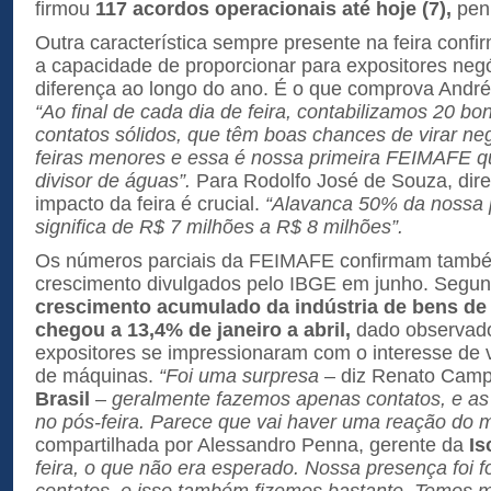
firmou
117 acordos operacionais até hoje (7),
pen
Outra característica sempre presente na feira conf
a capacidade de proporcionar para expositores neg
diferença ao longo do ano. É o que comprova Andr
“Ao final de cada dia de feira, contabilizamos 20 bo
contatos sólidos, que têm boas chances de virar ne
feiras menores e essa é nossa primeira FEIMAFE q
divisor de águas”.
Para Rodolfo José de Souza, dire
impacto da feira é crucial.
“Alavanca 50% da nossa 
significa de R$ 7 milhões a R$ 8 milhões”.
Os números parciais da FEIMAFE confirmam tamb
crescimento divulgados pelo IBGE em junho. Segund
crescimento acumulado da indústria de bens de 
chegou a 13,4% de janeiro a abril,
dado observado
expositores se impressionaram com o interesse de v
de máquinas.
“Foi uma surpresa
– diz Renato Campe
Brasil
–
geralmente fazemos apenas contatos, e a
no pós-feira. Parece que vai haver uma reação do 
compartilhada por Alessandro Penna, gerente da
Is
feira, o que não era esperado. Nossa presença foi 