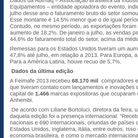
Dados da Abimaq – Associação Brasileira da Indúst
Equipamentos – entidade apoiadora do evento, indi
julho desse ano o faturamento bruto do setor somou
Esse montante é 14,5% menor que o de igual perío
Contudo, no mesmo período, as exportações foram 
aumento de 18,2%. De janeiro a julho, as vendas pa
44,6% do faturamento total do setor, acima da médi
Remessas para os Estados Unidos tiveram um aum
47,8% até julho, em relação a 2013. Para Europa, a 
Para a América Latina, houve recuo de 5,7%.
Dados da última edição
A Feimafe 2013 recebeu
68.170 mil
compradores e p
que tiveram contato com lançamentos e inovações d
capital de
1.466
marcas expositoras que ocuparam o
Anhembi.
De acordo com Liliane Bortoluci, diretora da feira,
daquela edição foi a presença internacional. “Rec
nacionais e 690 internacionais, oriundas de paíse
Estados Unidos, Inglaterra, Itália, entre outros. Iss
economia brasileira, e como o mercado internaciona