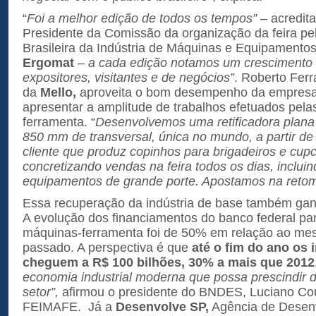
“
Foi a melhor edição de todos os tempos”
– acredita
Presidente da Comissão da organização da feira p
Brasileira da Indústria de Máquinas e Equipamentos
Ergomat
– a cada edição notamos um crescimento q
expositores, visitantes e de negócios”
. Roberto Ferra
da
Mello,
aproveita o bom desempenho da empres
apresentar a amplitude de trabalhos efetuados pel
ferramenta. “
Desenvolvemos uma retificadora plan
850 mm de transversal, única no mundo, a partir d
cliente que produz copinhos para brigadeiros e cu
concretizando vendas na feira todos os dias, incluin
equipamentos de grande porte. Apostamos na retoma
Essa recuperação da indústria de base também ga
A evolução dos financiamentos do banco federal par
máquinas-ferramenta foi de 50% em relação ao me
passado. A perspectiva é que
até o fim do ano
os 
cheguem a R$ 100 bilhões, 30% a mais que 2012
economia industrial moderna que possa prescindir d
setor”,
afirmou o presidente do BNDES, Luciano Cou
FEIMAFE. Já a
Desenvolve SP,
Agência de Desenv