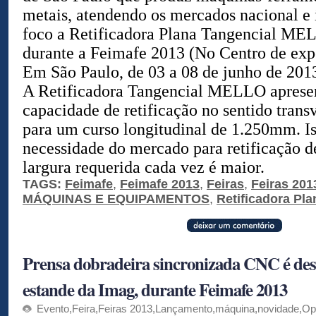
metais, atendendo os mercados nacional e 
foco a Retificadora Plana Tangencial M
durante a Feimafe 2013 (No Centro de ex
Em São Paulo, de 03 a 08 de junho de 2013
A Retificadora Tangencial MELLO apresen
capacidade de retificação no sentido tran
para um curso longitudinal de 1.250mm. I
necessidade do mercado para retificação 
largura requerida cada vez é maior.
TAGS:
Feimafe
,
Feimafe 2013
,
Feiras
,
Feiras 201
MÁQUINAS E EQUIPAMENTOS
,
Retificadora Pla
Prensa dobradeira sincronizada CNC é des
estande da Imag, durante Feimafe 2013
Evento
,
Feira
,
Feiras 2013
,
Lançamento
,
máquina
,
novidade
,
Op