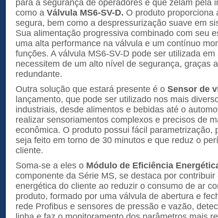
para a segurança de operadores e que zelam pela i
como a
Válvula MS6-SV-D.
O produto proporciona 
segura, bem como a despressurização suave em si
Sua alimentação progressiva combinado com seu e
uma alta performance na válvula e um contínuo mo
funções. A válvula MS6-SV-D pode ser utilizada em
necessitem de um alto nível de segurança, graças ao
redundante.
Outra solução que estará presente é o
Sensor de v
lançamento, que pode ser utilizado nos mais diver
industriais, desde alimentos e bebidas até o automo
realizar sensoriamentos complexos e precisos de m
econômica. O produto possui fácil parametrização, 
seja feito em torno de 30 minutos e que reduz o per
cliente.
Soma-se a eles o
Módulo de Eficiência Energéti
componente da Série MS, se destaca por contribuir 
energética do cliente ao reduzir o consumo de ar 
produto, formado por uma válvula de abertura e fe
rede Profibus e sensores de pressão e vazão, dete
linha e faz o monitoramento dos parâmetros mais re