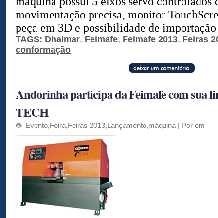
máquina possui 5 eixos servo controlados
movimentação precisa, monitor TouchScre
peça em 3D e possibilidade de importação 
TAGS:
Dhalmar
,
Feimafe
,
Feimafe 2013
,
Feiras 2
conformação
Andorinha participa da Feimafe com sua l
TECH
Evento
,
Feira
,
Feiras 2013
,
Lançamento
,
máquina
| Por em