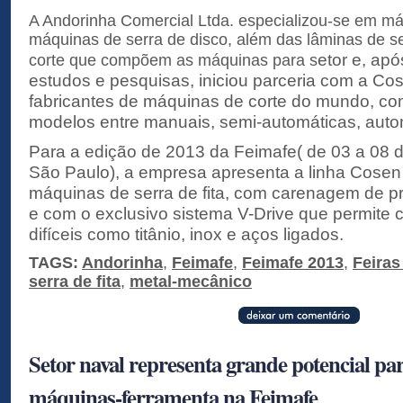
A Andorinha Comercial Ltda. especializou-se em máq
máquinas de serra de disco, além das lâminas de ser
etor e, ap
corte que compõem as máquinas para s
estudos e pesquisas, iniciou parceria com a C
fabricantes de máquinas de corte do mundo, co
modelos entre manuais, semi-automáticas, auto
Para a edição de 2013 da Feimafe( de 03 a 08 
São Paulo), a empresa apresenta a linha Cose
máquinas de serra de fita, com carenagem de p
e com o exclusivo sistema V-Drive que permite c
difíceis como titânio, inox e aços ligados.
TAGS:
Andorinha
,
Feimafe
,
Feimafe 2013
,
Feiras
serra de fita
,
metal-mecânico
Setor naval representa grande potencial par
máquinas-ferramenta na Feimafe