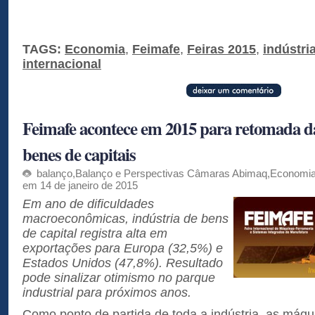
TAGS:
Economia
,
Feimafe
,
Feiras 2015
,
indústria
internacional
Feimafe acontece em 2015 para retomada d
benes de capitais
balanço
,
Balanço e Perspectivas Câmaras Abimaq
,
Economi
em 14 de janeiro de 2015
Em ano de dificuldades
macroeconômicas, indústria de bens
de capital registra alta em
exportações para Europa (32,5%) e
Estados Unidos (47,8%). Resultado
pode sinalizar otimismo no parque
industrial para próximos anos.
Como ponto de partida de toda a indústria, as máqu