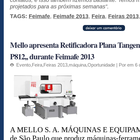
contatos, e isso também fizemos bastante. Temos m
projetados para as próximas semanas”.
TAGS:
Feimafe
,
Feimafe 2013
,
Feira
,
Feiras 2013
Mello apresenta Retificadora Plana Tangen
P812,, durante Feimafe 2013
Evento
,
Feira
,
Feiras 2013
,
máquina
,
Oportunidade
| Por em 6 
A MELLO S. A. MÁQUINAS E EQUIPAM
de São Paulo que produz máquinas-ferrame