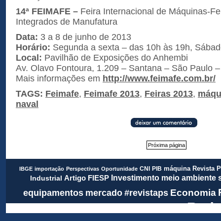
14ª FEIMAFE –
Feira Internacional de Máquinas-F
Integrados de Manufatura
Data:
3 a 8 de junho de 2013
Horário:
Segunda a sexta – das 10h às 19h, Sábad
Local:
Pavilhão de Exposições do Anhembi
Av. Olavo Fontoura, 1.209 – Santana – São Paulo –
Mais informações em
http://www.
feimafe.com.br/
TAGS:
Feimafe
,
Feimafe 2013
,
Feiras 2013
,
máqu
naval
Próxima página
Revista 
CNI
PIB
máquina
IBGE
importação
Perspectivas
Oportunidade
meio ambiente
FIESP
Investimento
Artigo
Industrial
Economia
equipamentos
mercado
#revistaps
Rada