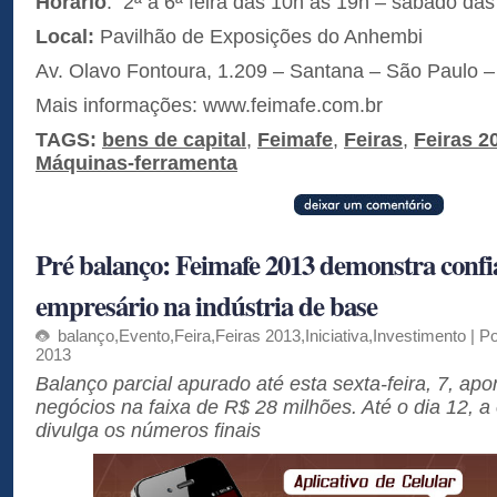
Horário
: 2ª a 6ª feira das 10h às 19h – sábado da
Local:
Pavilhão de Exposições do Anhembi
Av. Olavo Fontoura, 1.209 – Santana – São Paulo 
Mais informações: www.feimafe.com.br
TAGS:
bens de capital
,
Feimafe
,
Feiras
,
Feiras 2
Máquinas-ferramenta
Pré balanço: Feimafe 2013 demonstra confi
empresário na indústria de base
balanço
,
Evento
,
Feira
,
Feiras 2013
,
Iniciativa
,
Investimento
| Po
2013
Balanço parcial apurado até esta sexta-feira, 7, ap
negócios na faixa de R$ 28 milhões. Até o dia 12, 
divulga os números finais