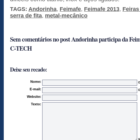
TAGS:
Andorinha
,
Feimafe
,
Feimafe 2013
,
Feiras
serra de fita
,
metal-mecânico
Sem comentários no post Andorinha participa da Feim
C-TECH
Deixe seu recado:
Nome:
O
E-mail:
O
Website:
Texto:
V