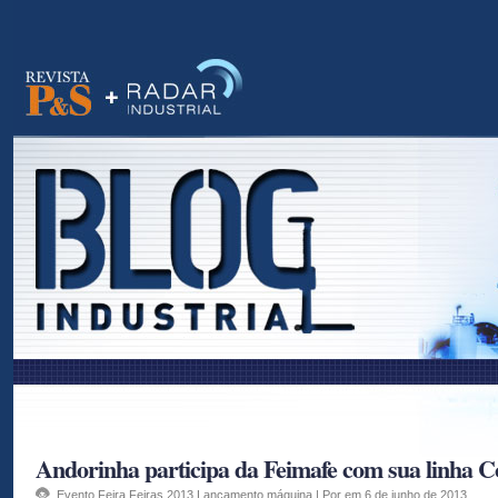
as
Andorinha participa da Feimafe com sua linha
Evento
,
Feira
,
Feiras 2013
,
Lançamento
,
máquina
| Por em 6 de junho de 2013