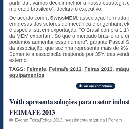
partir daí, vamos decidir melhor a nossa estratégia 
mercado brasileiro”, declara o executivo.
De acordo com a
SwissMEM
, associação formada 
empresas dos setores de mecânica e engenharia elé
é especialista em exportação. “O Brasil compra 1
da MEM exportam. Só que o mercado brasileiro é 
podemos aumentar esse número”, garante Pascal Stre
da associação, que sozinha representa mais de 9% 
Somente a associação responde por 35% das vend
externo.
TAGS:
Feimafe
,
Feimafe 2013
,
Feiras 2013
,
máqu
equipamentos
Voith apresenta soluções para o setor indust
FEIMAFE 2013
Evento
,
Feira
,
Feiras 2013
,
Investimento
,
máquina
| Por em