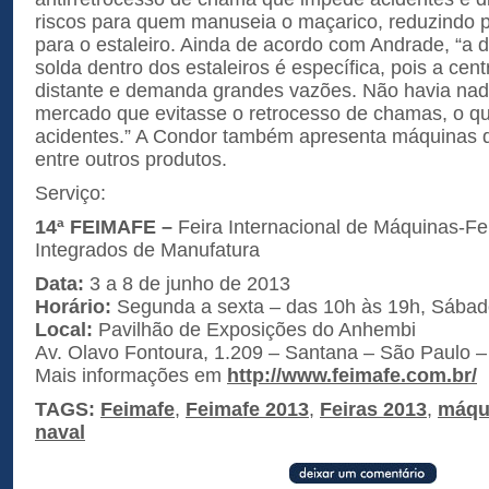
riscos para quem manuseia o maçarico, reduzindo p
para o estaleiro. Ainda de acordo com Andrade, “a
solda dentro dos estaleiros é específica, pois a cent
distante e demanda grandes vazões. Não havia nad
mercado que evitasse o retrocesso de chamas, o q
acidentes.” A Condor também apresenta máquinas de
entre outros produtos.
Serviço:
14ª FEIMAFE –
Feira Internacional de Máquinas-F
Integrados de Manufatura
Data:
3 a 8 de junho de 2013
Horário:
Segunda a sexta – das 10h às 19h, Sábad
Local:
Pavilhão de Exposições do Anhembi
Av. Olavo Fontoura, 1.209 – Santana – São Paulo –
Mais informações em
http://www.
feimafe.com.br/
TAGS:
Feimafe
,
Feimafe 2013
,
Feiras 2013
,
máqu
naval