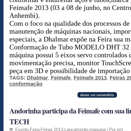
Feimafe 2013 (03 a 08 de junho, no Centr
Anhembi).
Com o foco na qualidade dos processos de 
manutenção de máquinas nacionais, impor
especiais, a Dhalmar expõe na Feira sua m
Conformação de Tubo MODELO DHT 32 S
máquina possui 5 eixos servo controlados
movimentação precisa, monitor TouchScre
peça em 3D e possibilidade de importação 
TAGS:
Dhalmar
,
Feimafe
,
Feimafe 2013
,
Feiras 2
conformação
Andorinha participa da Feimafe com sua l
TECH
Evento
,
Feira
,
Feiras 2013
,
Lançamento
,
máquina
| Por em