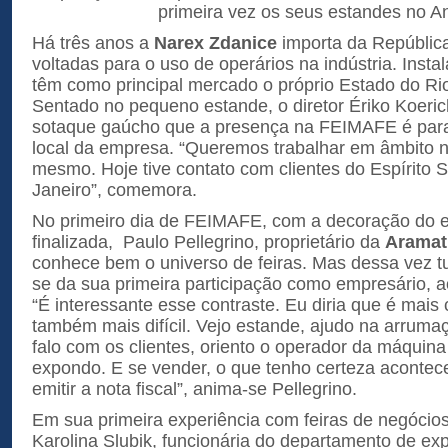
primeira vez os seus estandes no A
Há três anos a
Narex Zdanice
importa da Repúblic
voltadas para o uso de operários na indústria. Inst
têm como principal mercado o próprio Estado do Ri
Sentado no pequeno estande, o diretor Ériko Koeric
sotaque gaúcho que a presença na FEIMAFE é par
local da empresa. “Queremos trabalhar em âmbito n
mesmo. Hoje tive contato com clientes do Espírito 
Janeiro”, comemora.
No primeiro dia de FEIMAFE, com a decoração do 
finalizada, Paulo Pellegrino, proprietário da
Aramat
conhece bem o universo de feiras. Mas dessa vez tu
se da sua primeira participação como empresário, ao
“É interessante esse contraste. Eu diria que é mai
também mais difícil. Vejo estande, ajudo na arrumaçã
falo com os clientes, oriento o operador da máquin
expondo. E se vender, o que tenho certeza aconte
emitir a nota fiscal”, anima-se Pellegrino.
Em sua primeira experiência com feiras de negócios
Karolina Slubik, funcionária do departamento de e