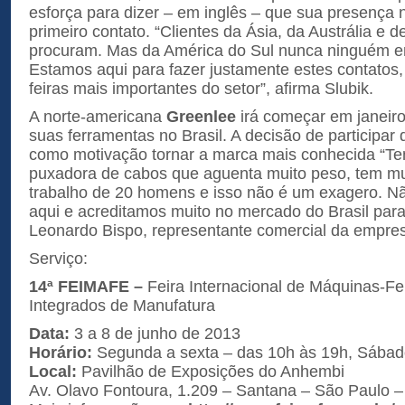
esforça para dizer – em inglês – que sua presença 
primeiro contato. “Clientes da Ásia, da Austrália e 
procuram. Mas da América do Sul nunca ninguém en
Estamos aqui para fazer justamente estes contatos
feiras mais importantes do setor”, afirma Slubik.
A norte-americana
Greenlee
irá começar em janeir
suas ferramentas no Brasil. A decisão de participa
como motivação tornar a marca mais conhecida “
puxadora de cabos que aguenta muito peso, tem muit
trabalho de 20 homens e isso não é um exagero. N
aqui e acreditamos muito no mercado do Brasil para
Leonardo Bispo, representante comercial da empre
Serviço:
14ª FEIMAFE –
Feira Internacional de Máquinas-F
Integrados de Manufatura
Data:
3 a 8 de junho de 2013
Horário:
Segunda a sexta – das 10h às 19h, Sábad
Local:
Pavilhão de Exposições do Anhembi
Av. Olavo Fontoura, 1.209 – Santana – São Paulo –