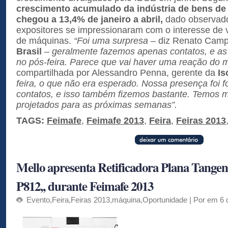
crescimento acumulado da indústria de bens de 
chegou a 13,4% de janeiro a abril,
dado observado
expositores se impressionaram com o interesse de v
de máquinas.
“Foi uma surpresa
– diz Renato Campe
Brasil
–
geralmente fazemos apenas contatos, e a
no pós-feira. Parece que vai haver uma reação do 
compartilhada por Alessandro Penna, gerente da
Is
feira, o que não era esperado. Nossa presença foi 
contatos, e isso também fizemos bastante. Temos m
projetados para as próximas semanas”.
TAGS:
Feimafe
,
Feimafe 2013
,
Feira
,
Feiras 2013
Mello apresenta Retificadora Plana Tangen
P812,, durante Feimafe 2013
Evento
,
Feira
,
Feiras 2013
,
máquina
,
Oportunidade
| Por em 6 