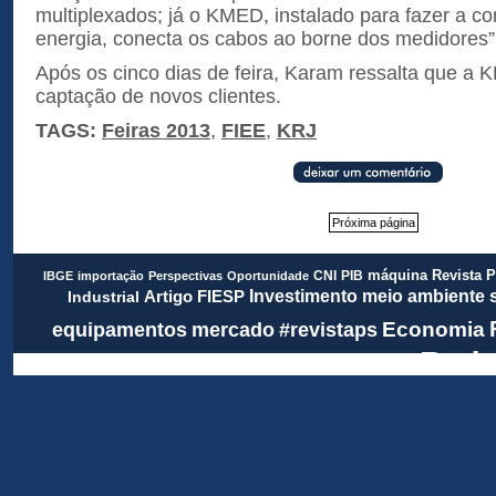
multiplexados; já o KMED, instalado para fazer a c
energia, conecta os cabos ao borne dos medidores”,
Após os cinco dias de feira, Karam ressalta que a K
captação de novos clientes.
TAGS:
Feiras 2013
,
FIEE
,
KRJ
Próxima página
Revista 
CNI
PIB
máquina
IBGE
importação
Perspectivas
Oportunidade
meio ambiente
FIESP
Investimento
Artigo
Industrial
Economia
equipamentos
mercado
#revistaps
Rada