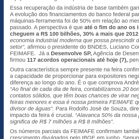
Essa recuperação da indústria de base também ga
A evolução dos financiamentos do banco federal par
máquinas-ferramenta foi de 50% em relação ao me
passado. A perspectiva é que
até o fim do ano
os 
cheguem a R$ 100 bilhões, 30% a mais que 2012
economia industrial moderna que possa prescindir d
setor”,
afirmou o presidente do BNDES, Luciano Cou
FEIMAFE. Já a
Desenvolve SP,
Agência de Desenv
firmou
117 acordos operacionais até hoje (7),
pen
Outra característica sempre presente na feira conf
a capacidade de proporcionar para expositores neg
diferença ao longo do ano. É o que comprova Andr
“Ao final de cada dia de feira, contabilizamos 20 bo
contatos sólidos, que têm boas chances de virar ne
feiras menores e essa é nossa primeira FEIMAFE q
divisor de águas”.
Para Rodolfo José de Souza, dire
impacto da feira é crucial.
“Alavanca 50% da nossa 
significa de R$ 7 milhões a R$ 8 milhões”.
Os números parciais da FEIMAFE confirmam tamb
crescimento divulgados pelo IBGE em junho. Segund