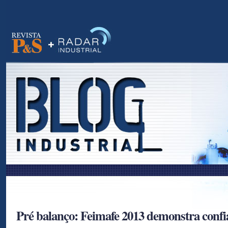
as
Pré balanço: Feimafe 2013 demonstra confi