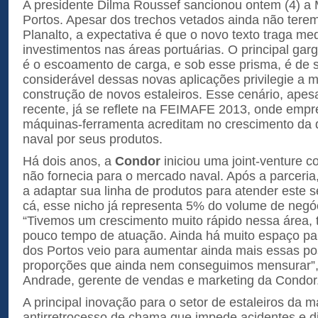
A presidente Dilma Roussef sancionou ontem (4) a 
Portos. Apesar dos trechos vetados ainda não terem
Planalto, a expectativa é que o novo texto traga m
investimentos nas áreas portuárias. O principal gar
é o escoamento de carga, e sob esse prisma, é de 
considerável dessas novas aplicações privilegie a 
construção de novos estaleiros. Esse cenário, ape
recente, já se reflete na FEIMAFE 2013, onde empre
máquinas-ferramenta acreditam no crescimento da
naval por seus produtos.
Há dois anos, a
Condor
iniciou uma joint-venture 
não fornecia para o mercado naval. Após a parcer
a adaptar sua linha de produtos para atender este s
cá, esse nicho já representa 5% do volume de negó
“Tivemos um crescimento muito rápido nessa área, 
pouco tempo de atuação. Ainda há muito espaço pa
dos Portos veio para aumentar ainda mais essas po
proporções que ainda nem conseguimos mensurar”,
Andrade, gerente de vendas e marketing da Condor
A principal inovação para o setor de estaleiros da m
antirretrocesso de chama que impede acidentes e d