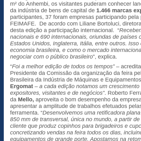
m² do Anhembi, os visitantes puderam conhecer la
da indústria de bens de capital de
1.466 marcas ex
participantes, 37 foram empresas participando pela 
FEIMAFE. De acordo com Liliane Bortoluci, diretora 
desta edição a participação internacional. “
Recebem
nacionais e 690 internacionais, oriundas de paíse
Estados Unidos, Inglaterra, Itália, entre outros. Iss
economia brasileira, e como o mercado internaciona
negociar com o público brasileiro
”, explica.
“
Foi a melhor edição de todos os tempos”
– acredita
Presidente da Comissão da organização da feira p
Brasileira da Indústria de Máquinas e Equipamentos
Ergomat
– a cada edição notamos um crescimento q
expositores, visitantes e de negócios”
. Roberto Ferra
da
Mello,
aproveita o bom desempenho da empres
apresentar a amplitude de trabalhos efetuados pel
ferramenta. “
Desenvolvemos uma retificadora plan
850 mm de transversal, única no mundo, a partir d
cliente que produz copinhos para brigadeiros e cu
concretizando vendas na feira todos os dias, incluin
equipamentos de grande porte. Apostamos na retoma