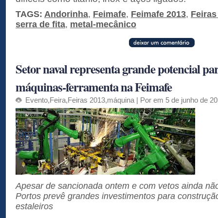
TAGS:
Andorinha
,
Feimafe
,
Feimafe 2013
,
Feiras
serra de fita
,
metal-mecânico
Setor naval representa grande potencial par
máquinas-ferramenta na Feimafe
Evento
,
Feira
,
Feiras 2013
,
máquina
| Por em 5 de junho de 2
Apesar de sancionada ontem e com vetos ainda nã
Portos prevê grandes investimentos para construç
estaleiros