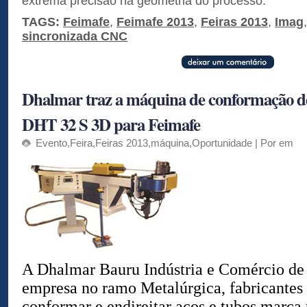
extrema precisão na geometria do processo.
TAGS:
Feimafe
,
Feimafe 2013
,
Feiras 2013
,
Imag
sincronizada CNC
Dhalmar traz a máquina de conformação d
DHT 32 S 3D para Feimafe
Evento
,
Feira
,
Feiras 2013
,
máquina
,
Oportunidade
| Por em
A Dhalmar Bauru Indústria e Comércio de
empresa no ramo Metalúrgica, fabricantes
conformar e endireitar aços e tubos,marca