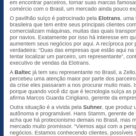
em encontrar parceiros, tornar suas marcas famosa
comércio com o Brasil, um mercado ainda pouco ex
O pavilhão suíço é patrocinado pela
Elotrans
, uma 
brasileira que tem entre seus principais clientes c
comercializam máquinas, muitas das quais transpo
por navios. Exatamente por isso há interesse em q
aumentem seus negócios por aqui. A recíproca por 
verdadeira: “Duas das empresas que estão aqui na f
tentar localizar um parceiro, um representante”, co
executivo de vendas da Elotrans.
A
Baltec
já tem seu representante no Brasil, a Zello
percebeu uma atenção maior por parte dos parceiro
da crise eles passaram a nos procurar muito mais. I
porque quando você diz que é tecnologia suíça as p
afirma Marcos Guarda Cirigliano, gerente da empre
Outra situação é a vivida pela
Suhner
, que produz
autônoma e programável. Hans Stamm, gerente de
acha que há protecionismo demais no Brasil, mas
mercado muito promissor. “Viemos aqui com a persp
negócios. Estamos conhecendo clientes, possíveis 