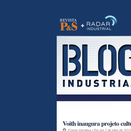
Visite o site da Banas
RSS
Voith inaugura projeto cult
Evento
,
Iniciativa
| Por em 7 de julho de 2015