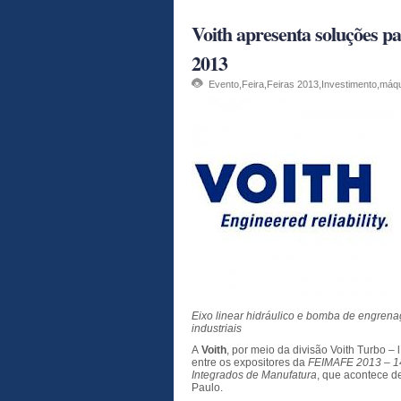
Voith apresenta soluções p
2013
Evento
,
Feira
,
Feiras 2013
,
Investimento
,
máqu
Eixo linear hidráulico e bomba de engre
industriais
A
Voith
, por meio da divisão Voith Turbo –
entre os expositores da
FEIMAFE 2013 – 14
Integrados de Manufatura
, que acontece d
Paulo.