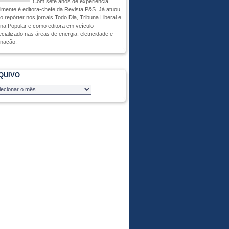
Com sete anos de experiência,
lmente é editora-chefe da Revista P&S. Já atuou
 repórter nos jornais Todo Dia, Tribuna Liberal e
na Popular e como editora em veículo
cializado nas áreas de energia, eletricidade e
inação.
QUIVO