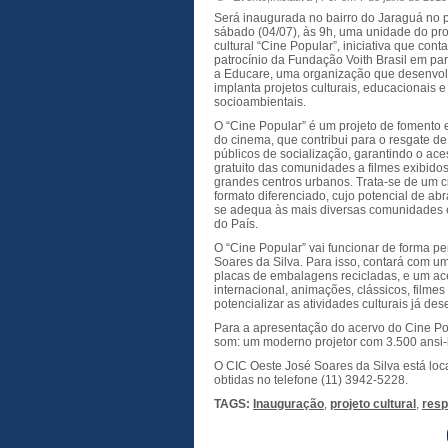
Será inaugurada no bairro do Jaraguá no 
sábado (04/07), às 9h, uma unidade do pro
cultural “Cine Popular”, iniciativa que cont
patrocínio da Fundação Voith Brasil em pa
a Educare, uma organização que
desenvol
implanta projetos culturais, educacionais e
socioambientais
.
O “Cine Popular” é um projeto de fomento 
do cinema, que contribui para o resgate d
públicos de socialização, garantindo o ac
gratuito das comunidades a filmes exibido
grandes centros urbanos. Trata-se de um
formato diferenciado, cujo potencial de ab
se adequa às mais diversas comunidades 
do País.
O “Cine Popular” vai funcionar de forma 
Soares da Silva. Para isso, contará com u
placas de embalagens recicladas, e um ac
internacional, animações, clássicos, filme
potencializar as atividades culturais já de
Para a apresentação do acervo do Cine Po
som: um moderno projetor com 3.500 ansi-l
O CIC Oeste José Soares da Silva está loc
obtidas no telefone (11)
3942-5228.
TAGS:
Inauguração
,
projeto cultural
,
resp