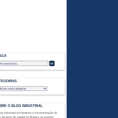
SCA
TEGORIAS
BRE O BLOG INDUSTRIAL
log Industrial acompanha a movimentação do
r de bens de capital no Brasil e no exterior,