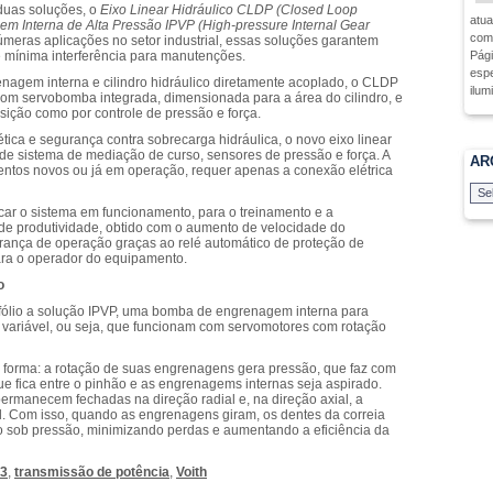
duas soluções, o
Eixo Linear Hidráulico CLDP (Closed Loop
atua
 Interna de Alta Pressão IPVP (High-pressure Internal Gear
como
úmeras aplicações no setor industrial, essas soluções garantem
Pági
e mínima interferência para manutenções.
espe
agem interna e cilindro hidráulico diretamente acoplado, o CLDP
ilum
om servobomba integrada, dimensionada para a área do cilindro, e
sição como por controle de pressão e força.
ética e segurança contra sobrecarga hidráulica, o novo eixo linear
ão de sistema de mediação de curso, sensores de pressão e força. A
AR
entos novos ou já em operação, requer apenas a conexão elétrica
ocar o sistema em funcionamento, para o treinamento e a
e produtividade, obtido com o aumento de velocidade do
ança de operação graças ao relé automático de proteção de
para o operador do equipamento.
o
fólio a solução IPVP, uma bomba de engrenagem interna para
variável, ou seja, que funcionam com servomotores com rotação
forma: a rotação de suas engrenagens gera pressão, que faz com
que fica entre o pinhão e as engrenagems internas seja aspirado.
rmanecem fechadas na direção radial e, na direção axial, a
. Com isso, quando as engrenagens giram, os dentes da correia
 sob pressão, minimizando perdas e aumentando a eficiência da
13
,
transmissão de potência
,
Voith