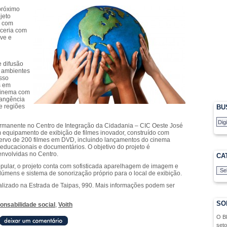
próximo
jeto
a com
rceria com
ve e
e difusão
e ambientes
esso
s em
 cinema com
rangência
e regiões
BU
permanente no Centro de Integração da Cidadania – CIC Oeste José
m equipamento de exibição de filmes inovador, construído com
ervo de 200 filmes em DVD, incluindo lançamentos do cinema
s educacionais e documentários. O objetivo do projeto é
senvolvidas no Centro.
CA
pular, o projeto conta com sofisticada aparelhagem de imagem e
úmens e sistema de sonorização próprio para o local de exibição.
alizado na Estrada de Taipas, 990. Mais informações podem ser
SO
onsabilidade social
,
Voith
O B
seto