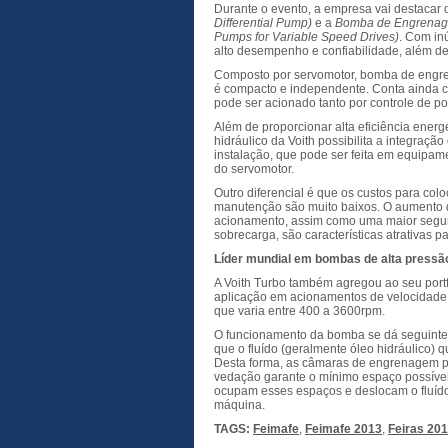
Durante o evento, a empresa vai destacar 
Differential Pump)
e a
Bomba de Engrenagem
Pumps for Variable Speed Drives)
. Com in
alto desempenho e confiabilidade, além d
Composto por servomotor, bomba de engren
é compacto e independente. Conta ainda c
pode ser acionado tanto por controle de po
Além de proporcionar alta eficiência energ
hidráulico da Voith possibilita a integraç
instalação, que pode ser feita em equipam
do servomotor.
Outro diferencial é que os custos para col
manutenção são muito baixos. O aumento d
acionamento, assim como uma maior segur
sobrecarga, são características atrativas 
Líder mundial em bombas de alta pressã
A Voith Turbo também agregou ao seu port
aplicação em acionamentos de velocidade 
que varia entre 400 a 3600rpm.
O funcionamento da bomba se dá seguinte 
que o fluído (geralmente óleo hidráulico) 
Desta forma, as câmaras de engrenagem pe
vedação garante o mínimo espaço possível
ocupam esses espaços e deslocam o fluído
máquina.
TAGS:
Feimafe
,
Feimafe 2013
,
Feiras 20