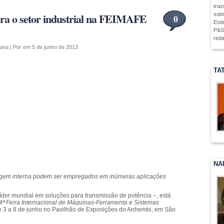
traz
ara o setor industrial na FEIMAFE
sobr
0
Este
P&S,
reda
ina
| Por em 5 de junho de 2013
TA
NA
nagem interna podem ser empregados em inúmeras aplicações
 líder mundial em soluções para transmissão de potência –, está
ª Feira Internacional de Máquinas-Ferramenta e Sistemas
e 3 a 8 de junho no Pavilhão de Exposições do Anhembi, em São