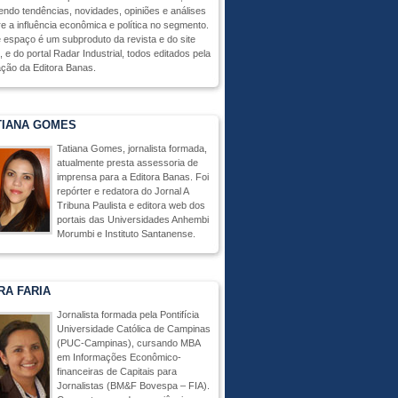
endo tendências, novidades, opiniões e análises
e a influência econômica e política no segmento.
 espaço é um subproduto da revista e do site
 e do portal Radar Industrial, todos editados pela
ção da Editora Banas.
TIANA GOMES
Tatiana Gomes, jornalista formada,
atualmente presta assessoria de
imprensa para a Editora Banas. Foi
repórter e redatora do Jornal A
Tribuna Paulista e editora web dos
portais das Universidades Anhembi
Morumbi e Instituto Santanense.
RA FARIA
Jornalista formada pela Pontifícia
Universidade Católica de Campinas
(PUC-Campinas), cursando MBA
em Informações Econômico-
financeiras de Capitais para
Jornalistas (BM&F Bovespa – FIA).