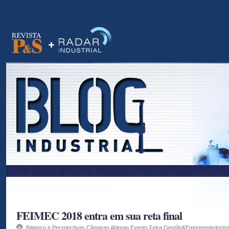
as
FEIMEC 2018 entra em sua reta final
Balanço e Perspectivas Câmaras Abimaq
,
Evento
,
Feira
,
Gestão&Empreendedoris