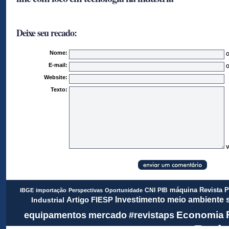
Deixe seu recado:
Nome:
O
E-mail:
O
Website:
Texto:
V
Revista 
CNI
PIB
máquina
IBGE
importação
Perspectivas
Oportunidade
meio ambiente
FIESP
Investimento
Artigo
Industrial
Economia
equipamentos
mercado
#revistaps