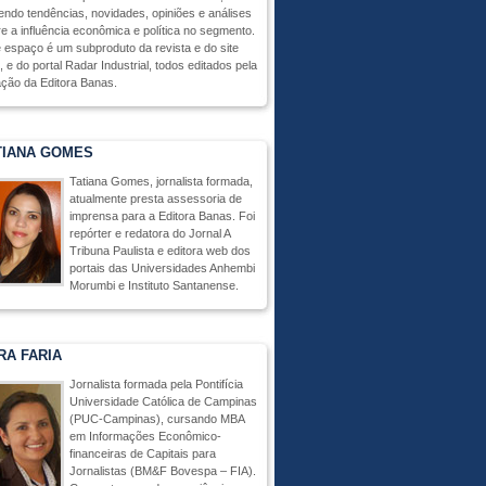
endo tendências, novidades, opiniões e análises
e a influência econômica e política no segmento.
 espaço é um subproduto da revista e do site
 e do portal Radar Industrial, todos editados pela
ção da Editora Banas.
TIANA GOMES
Tatiana Gomes, jornalista formada,
atualmente presta assessoria de
imprensa para a Editora Banas. Foi
repórter e redatora do Jornal A
Tribuna Paulista e editora web dos
portais das Universidades Anhembi
Morumbi e Instituto Santanense.
RA FARIA
Jornalista formada pela Pontifícia
Universidade Católica de Campinas
(PUC-Campinas), cursando MBA
em Informações Econômico-
financeiras de Capitais para
Jornalistas (BM&F Bovespa – FIA).