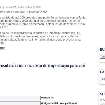
as
| Por em 21 de dezembro de 2011
erão subir para 35% a partir de 2012
ova lista de até 100 produtos que poderão ser taxados com a Tarifa
ida pela Organização Mundial do Comércio, de 35%, conforme
ff, durante a Cúpula do Mercosul, ontem, 20 de dezembro. A lista
é 2014.
tério de Desenvolvimento, Indústria e Comércio Exterior (MDIC),
ado(conforme Estadão online) que “a lista dá maior poder de
om uma situação de crise internacional, que pode provocar uma
ião.
TEC
BU
sul irá criar nova lista de importação para até
CA
SO
Obrigatório
O B
Obrigatório (Não será publicado)
seto