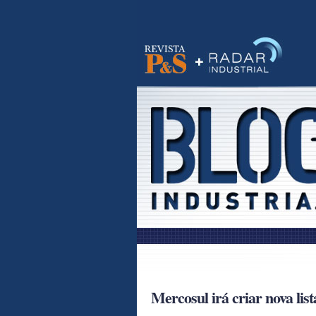
Visite o site da Banas
RSS
Mercosul irá criar nova lis