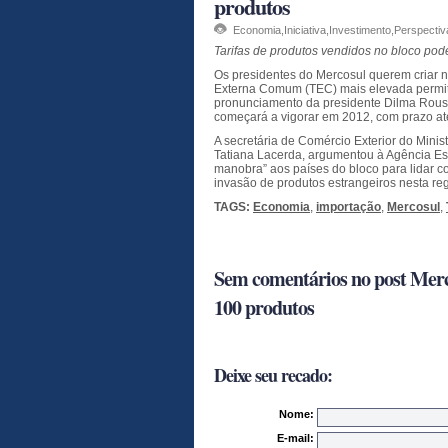
produtos
Economia
,
Iniciativa
,
Investimento
,
Perspectiv
Tarifas de produtos vendidos no bloco pod
Os presidentes do Mercosul querem criar n
Externa Comum (TEC) mais elevada permit
pronunciamento da presidente Dilma Rousse
começará a vigorar em 2012, com prazo at
A secretária de Comércio Exterior do Minis
Tatiana Lacerda, argumentou à Agência Est
manobra” aos países do bloco para lidar c
invasão de produtos estrangeiros nesta reg
TAGS:
Economia
,
importação
,
Mercosul
,
Sem comentários no post Merco
100 produtos
Deixe seu recado:
Nome:
E-mail: