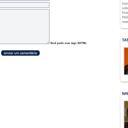
traz
sobr
Este
P&S,
reda
TA
Você pode usar tags XHTML
NA