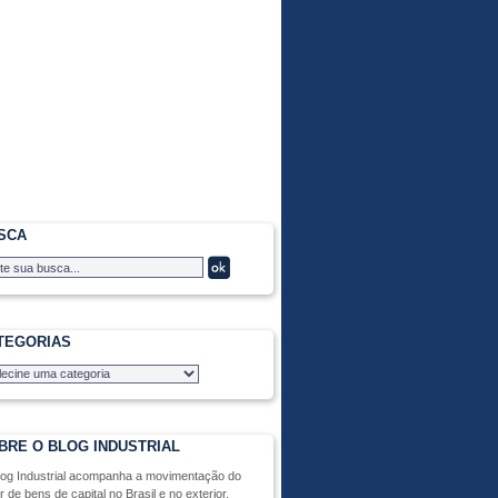
SCA
TEGORIAS
BRE O BLOG INDUSTRIAL
log Industrial acompanha a movimentação do
r de bens de capital no Brasil e no exterior,