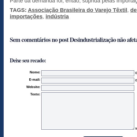
Parte da demanda foi, então, suprida pelas importaç
TAGS:
Associação Brasileira do Varejo Têxtil
,
de
importações
,
indústria
Sem comentários no post Desindustrialização não afeta
Deixe seu recado:
Nome:
O
E-mail:
O
Website:
Texto:
V