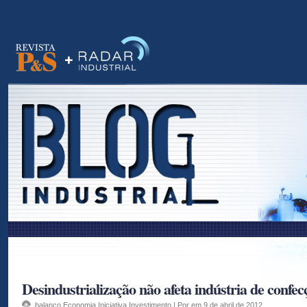
as
Desindustrialização não afeta indústria de confec
balanço
,
Economia
,
Iniciativa
,
Investimento
| Por em 9 de abril de 2012