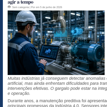
agir a tempo
Sem categoria
| Por em 5 de junho de 2026
Muitas indústrias já conseguem detectar anomalias 
artificial, mas ainda enfrentam dificuldades para tr
intervenções efetivas. O gargalo pode estar na inte
e operação.
Durante anos, a manutenção preditiva foi apresen
principais
promessas da Indústria 4.0. Sensores inte