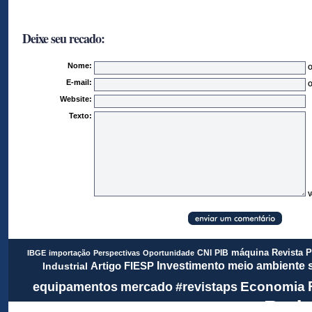
Deixe seu recado:
Nome:
O
E-mail:
O
Website:
Texto:
V
Revista 
CNI
PIB
máquina
IBGE
importação
Perspectivas
Oportunidade
meio ambiente
FIESP
Investimento
Artigo
Industrial
Economia
equipamentos
mercado
#revistaps
Rada