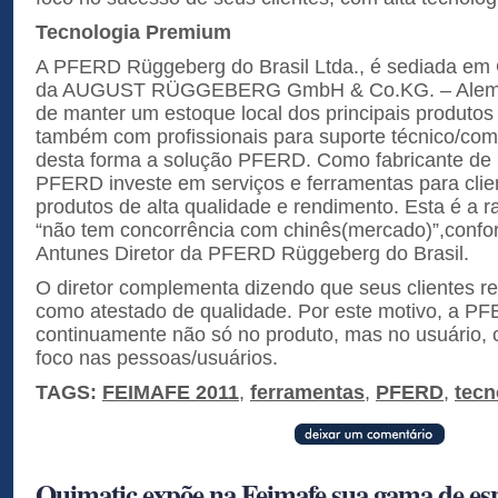
Tecnologia Premium
A PFERD Rüggeberg do Brasil Ltda., é sediada em Cur
da AUGUST RÜGGEBERG GmbH & Co.KG. – Alemanh
de manter um estoque local dos principais produt
também com profissionais para suporte técnico/come
desta forma a solução PFERD. Como fabricante de 
PFERD investe em serviços e ferramentas para clie
produtos de alta qualidade e rendimento. Esta é a 
“não tem concorrência com chinês(mercado)”,confo
Antunes Diretor da PFERD Rüggeberg do Brasil.
O diretor complementa dizendo que seus clientes 
como atestado de qualidade. Por este motivo, a PF
continuamente não só no produto, mas no usuário, 
foco nas pessoas/usuários.
TAGS:
FEIMAFE 2011
,
ferramentas
,
PFERD
,
tecn
Quimatic expõe na Feimafe sua gama de esp