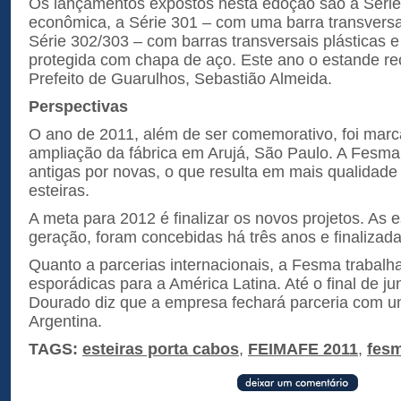
Os lançamentos expostos nesta edoção são a Série 
econômica, a Série 301 – com uma barra transversal
Série 302/303 – com barras transversais plásticas 
protegida com chapa de aço. Este ano o estande rec
Prefeito de Guarulhos, Sebastião Almeida.
Perspectivas
O ano de 2011, além de ser comemorativo, foi marc
ampliação da fábrica em Arujá, São Paulo. A Fesm
antigas por novas, o que resulta em mais qualidad
esteiras.
A meta para 2012 é finalizar os novos projetos. As e
geração, foram concebidas há três anos e finalizad
Quanto a parcerias internacionais, a Fesma trabal
esporádicas para a América Latina. Até o final de 
Dourado diz que a empresa fechará parceria com um
Argentina.
TAGS:
esteiras porta cabos
,
FEIMAFE 2011
,
fes