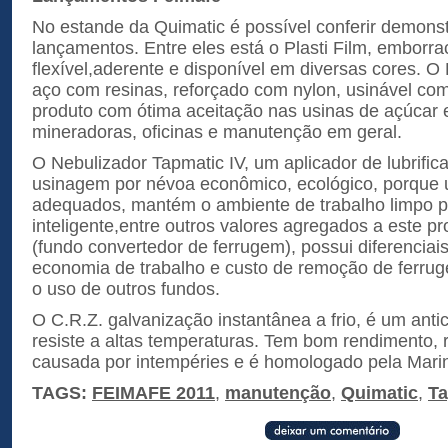
No estande da Quimatic é possível conferir demons
lançamentos. Entre eles está o Plasti Film, emborra
flexível,aderente e disponível em diversas cores. O
aço com resinas, reforçado com nylon, usinável com
produto com ótima aceitação nas usinas de açúcar e
mineradoras, oficinas e manutenção em geral.
O Nebulizador Tapmatic IV, um aplicador de lubrifica
usinagem por névoa econômico, ecológico, porque ut
adequados, mantém o ambiente de trabalho limpo po
inteligente,entre outros valores agregados a este pr
(fundo convertedor de ferrugem), possui diferenciai
economia de trabalho e custo de remoção de ferru
o uso de outros fundos.
O C.R.Z. galvanização instantânea a frio, é um anti
resiste a altas temperaturas. Tem bom rendimento, r
causada por intempéries e é homologado pela Marin
TAGS:
FEIMAFE 2011
,
manutenção
,
Quimatic
,
Ta