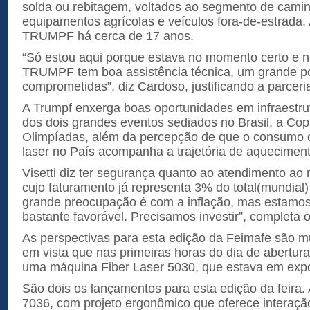
solda ou rebitagem, voltados ao segmento de caminh
equipamentos agrícolas e veículos fora-de-estrada. 
TRUMPF há cerca de 17 anos.
“Só estou aqui porque estava no momento certo e na
TRUMPF tem boa assistência técnica, um grande p
comprometidas”, diz Cardoso, justificando a parceri
A Trumpf enxerga boas oportunidades em infraestr
dos dois grandes eventos sediados no Brasil, a Co
Olimpíadas, além da percepção de que o consumo 
laser no País acompanha a trajetória de aquecimen
Visetti diz ter segurança quanto ao atendimento ao 
cujo faturamento já representa 3% do total(mundial
grande preocupação é com a inflação, mas estam
bastante favorável. Precisamos investir”, completa o 
As perspectivas para esta edição da Feimafe são mu
em vista que nas primeiras horas do dia de abertura
uma máquina Fiber Laser 5030, que estava em expos
São dois os lançamentos para esta edição da feira.
7036, com projeto ergonômico que oferece interação