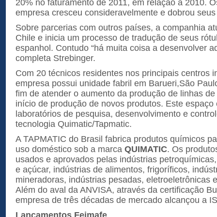
20% no faturamento de 2011, em relação a 2010. Os
empresa cresceu consideravelmente e dobrou seus 
Sobre parcerias com outros países, a companhia a
Chile e inicia um processo de tradução de seus rótu
espanhol. Contudo “há muita coisa a desenvolver aq
completa Strebinger.
Com 20 técnicos residentes nos principais centros in
empresa possui unidade fabril em Barueri,São Paulo
fim de atender o aumento da produção de linhas de 
início de produção de novos produtos. Este espaç
laboratórios de pesquisa, desenvolvimento e contro
tecnologia Quimatic/Tapmatic.
A TAPMATIC do Brasil fabrica produtos químicos par
uso doméstico sob a marca
QUIMATIC
. Os produt
usados e aprovados pelas indústrias petroquímicas,
e açúcar, indústrias de alimentos, frigoríficos, indúst
mineradoras, indústrias pesadas, eletroeletrônicas e
Além do aval da ANVISA, através da certificação Bu
empresa de três décadas de mercado alcançou a I
Lançamentos Feimafe