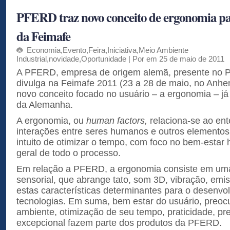
PFERD traz novo conceito de ergonomia par
da Feimafe
Economia
,
Evento
,
Feira
,
Iniciativa
,
Meio Ambiente
Industrial
,
novidade
,
Oportunidade
| Por em 25 de maio de 2011
A PFERD, empresa de origem alemã, presente no P
divulga na Feimafe 2011 (23 a 28 de maio, no Anh
novo conceito focado no usuário – a ergonomia – j
da Alemanha.
A ergonomia, ou
human factors,
relaciona-se ao en
interações entre seres humanos e outros elemento
intuito de otimizar o tempo, com foco no bem-est
geral de todo o processo.
Em relação a PFERD, a ergonomia consiste em uma
sensorial, que abrange tato, som 3D, vibração, emi
estas características determinantes para o desenvo
tecnologias. Em suma, bem estar do usuário, preo
ambiente, otimização de seu tempo, praticidade, pr
excepcional fazem parte dos produtos da PFERD.