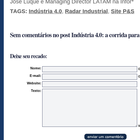
Jose Luqué é Managing Director LATAM na Infor*
TAGS:
Indústria 4.0
,
Radar Industrial
,
Site P&S
Sem comentários no post Indústria 4.0: a corrida par
Deixe seu recado:
Nome:
O
E-mail:
O
Website:
Texto:
V