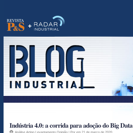
as
Indústria 4.0: a corrida para adoção do Big Data
Análise
,
Artigo
,
Levantamento
,
Opinião
| Por em 21 de março de 2020