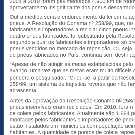
2001 a 2010 foram pavimentados 4.900 km de rodov
aproveitamento insignificante dos pneus descartado
Outra medida seria o endurecimento da lei em rela
pneus. A Resolução do Conama nº 258/99, que, no 
fabricantes e importadores a reciclar cinco pneus in
quatro pneus fabricados, foi substituída pela Resol
segundo a qual os fabricantes e importadores só pre
pneus vendidos no mercado de reposição. Ou seja, 
de pneus fabricados no País, continua sem destin
“Apesar de não atingir as metas estabelecidas pel
avanço, uma vez que as metas eram muito difíceis 
pondera o pesquisador. “Criou-se, a partir da Res
258/99, um sistema de logística reversa que não ha
acrescenta.
o
Antes da aprovação da Resolução Conama n
258/
pneus inservíveis eram reciclados. Em 2010, fora
de coleta pelos fabricantes. Atualmente são 1.884 p
montados pelos fabricantes e importadores de pne
estão instalados em municípios com população aci
habitantes. A quantidade de pontos de coleta repre