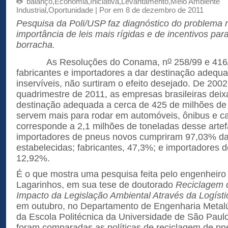
balanço
,
Economia
,
Iniciativa
,
Levantamento
,
Meio Ambiente
Industrial
,
Oportunidade
| Por em 8 de dezembro de 2011
Pesquisa da Poli/USP faz diagnóstico do problema n
importância de leis mais rígidas e de incentivos para
borracha.
o
As Resoluções do Conama, n
258/99 e 416
fabricantes e importadores a dar destinação adequ
inservíveis, não surtiram o efeito desejado. De 2002
quadrimestre de 2011, as empresas brasileiras dei
destinação adequada a cerca de 425 de milhões de
servem mais para rodar em automóveis, ônibus e c
corresponde a 2,1 milhões de toneladas desse artef
importadores de pneus novos cumpriram 97,03% d
estabelecidas; fabricantes, 47,3%; e importadores 
12,92%.
É o que mostra uma pesquisa feita pelo engenheiro
Lagarinhos, em sua tese de doutorado
Reciclagem 
Impacto da Legislação Ambiental Através da Logíst
em outubro, no Departamento de Engenharia Metalú
da Escola Politécnica da Universidade de São Paulo
foram comparadas as políticas de reciclagem de p