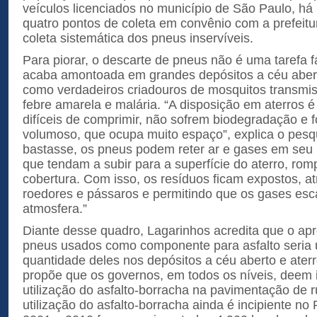
veículos licenciados no município de São Paulo, há
quatro pontos de coleta em convênio com a prefeitura
coleta sistemática dos pneus inservíveis.
Para piorar, o descarte de pneus não é uma tarefa fá
acaba amontoada em grandes depósitos a céu aber
como verdadeiros criadouros de mosquitos transmi
febre amarela e malária. “A disposição em aterros é
difíceis de comprimir, não sofrem biodegradação e
volumoso, que ocupa muito espaço”, explica o pes
bastasse, os pneus podem reter ar e gases em seu i
que tendam a subir para a superfície do aterro, r
cobertura. Com isso, os resíduos ficam expostos, at
roedores e pássaros e permitindo que os gases es
atmosfera.”
Diante desse quadro, Lagarinhos acredita que o ap
pneus usados como componente para asfalto seria 
quantidade deles nos depósitos a céu aberto e aterro
propõe que os governos, em todos os níveis, deem 
utilização do asfalto-borracha na pavimentação de r
utilização do asfalto-borracha ainda é incipiente no