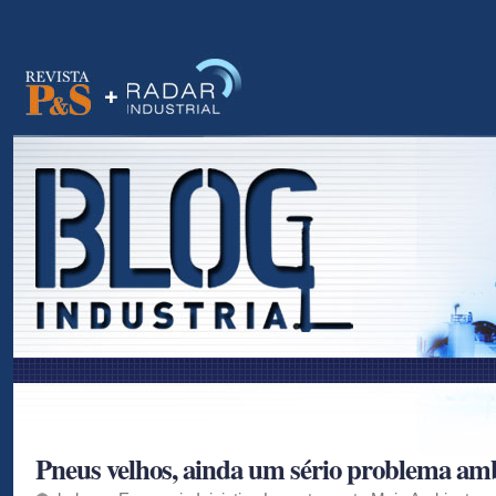
as
Pneus velhos, ainda um sério problema am