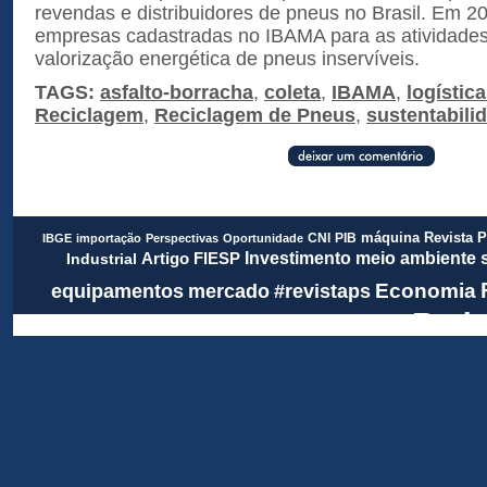
revendas e distribuidores de pneus no Brasil. Em 2
empresas cadastradas no IBAMA para as atividades
valorização energética de pneus inservíveis.
TAGS:
asfalto-borracha
,
coleta
,
IBAMA
,
logístic
Reciclagem
,
Reciclagem de Pneus
,
sustentabili
Revista 
CNI
PIB
máquina
IBGE
importação
Perspectivas
Oportunidade
meio ambiente
FIESP
Investimento
Artigo
Industrial
Economia
equipamentos
mercado
#revistaps
Rada