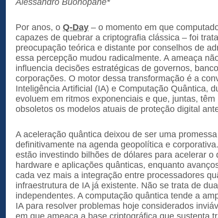
Alessandro Buonopane*
Por anos, o
Q-Day
– o momento em que computador
capazes de quebrar a criptografia clássica – foi tr
preocupação teórica e distante por conselhos de a
essa percepção mudou radicalmente. A ameaça não é
influencia decisões estratégicas de governos, banc
corporações. O motor dessa transformação é a con
Inteligência Artificial (IA) e Computação Quântica, 
evoluem em ritmos exponenciais e que, juntas, têm 
obsoletos os modelos atuais de proteção digital ant
A aceleração quântica deixou de ser uma promessa 
definitivamente na agenda geopolítica e corporativ
estão investindo bilhões de dólares para acelerar 
hardware e aplicações quânticas, enquanto avanço
cada vez mais a integração entre processadores qu
infraestrutura de IA já existente. Não se trata de du
independentes. A computação quântica tende a amp
IA para resolver problemas hoje considerados invi
em que ameaça a base criptográfica que sustenta tr